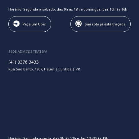
Horário: Segunda a sábado, das 9h às 18h e domingos, das 10h às 16h
Peça um Uber
Sua rota já está traçada
SEDE ADMINISTRATIVA
(41) 3376 3433
Rua São Bento, 1907, Hauer | Curitiba | PR
Horário: Segunda a sexta, das 8h às 12h e das 13h30 às 18h