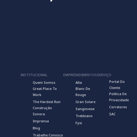
INSTITUCIONAL
EMPREENDIMENTOS
SERVIÇO
Portal Do
Quem Somos
Alta
Cliente
Great Place To
Blanc De
Política De
Work
Rouge
Privacidade
The Hardest Run
Gran Solare
Corretores
Construção
Sangiovese
Sonora
SAC
Trebbiano
Imprensa
Fysi
Blog
Trabalhe Conosco