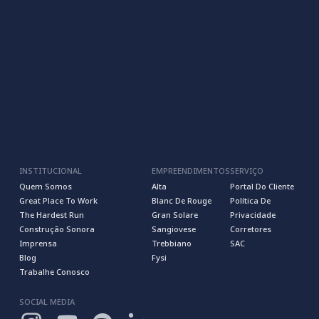
INSTITUCIONAL
EMPREENDIMENTOS
SERVIÇO
Quem Somos
Alta
Portal Do Cliente
Great Place To Work
Blanc De Rouge
Política De
The Hardest Run
Gran Solare
Privacidade
Construção Sonora
Sangiovese
Corretores
Imprensa
Trebbiano
SAC
Blog
Fysi
Trabalhe Conosco
SOCIAL MEDIA