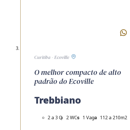
Curitiba - Ecoville
O melhor compacto de alto
padrão do Ecoville
Trebbiano
2 a 3 Q.
2 WCs
1 Vaga
112 a 210m2