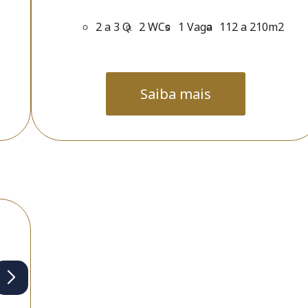
2 a 3 Q.
2 WCs
1 Vaga
112 a 210m2
Saiba mais