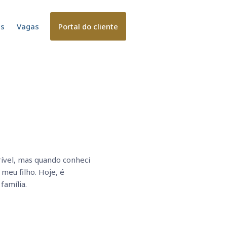
es
Vagas
Portal do cliente
ível, mas quando conheci
meu filho. Hoje, é
família.