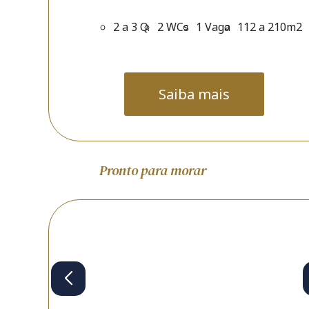
2 a 3 Q.
2 WCs
1 Vaga
112 a 210m2
Saiba mais
Pronto para morar