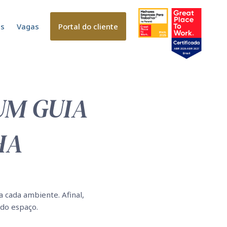
es
Vagas
Portal do cliente
UM GUIA
HA
 cada ambiente. Afinal, 
do espaço.