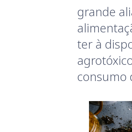
grande al
alimentaçã
ter à disp
agrotóxico
consumo d