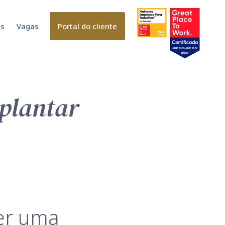
es
Vagas
Portal do cliente
plantar
er uma 